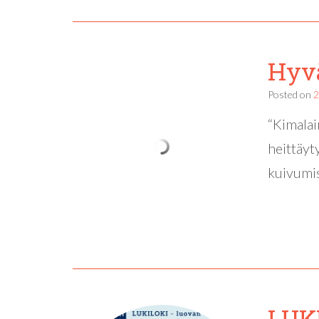
Hyvä
Posted on
2
“Kimalain
heittäyt
kuivumis
LUKI