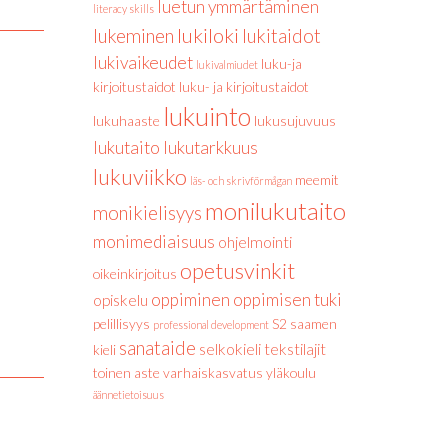
luetun ymmärtäminen
literacy skills
lukiloki
lukeminen
lukitaidot
lukivaikeudet
luku-ja
lukivalmiudet
kirjoitustaidot
luku- ja kirjoitustaidot
lukuinto
lukuhaaste
lukusujuvuus
lukutaito
lukutarkkuus
lukuviikko
meemit
läs- och skrivförmågan
monilukutaito
monikielisyys
monimediaisuus
ohjelmointi
opetusvinkit
oikeinkirjoitus
oppiminen
oppimisen tuki
opiskelu
pelillisyys
S2
saamen
professional development
sanataide
selkokieli
tekstilajit
kieli
toinen aste
varhaiskasvatus
yläkoulu
äännetietoisuus