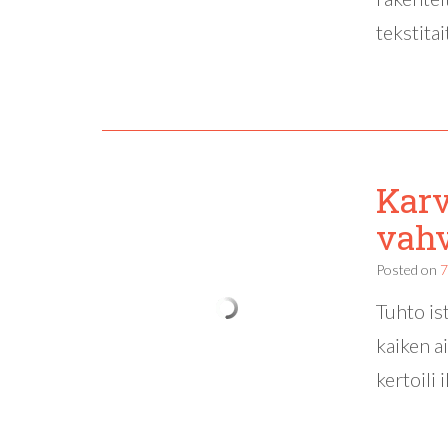
tekstita
Karv
vahv
Posted on
7
Tuhto is
kaiken a
kertoili 