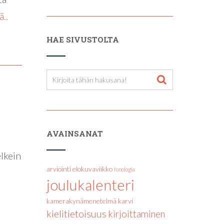
ä..
HAE SIVUSTOLTA
AVAINSANAT
lkein
arviointi
elokuvaviikko
fonologia
joulukalenteri
kamerakynämenetelmä
karvi
kielitietoisuus
kirjoittaminen