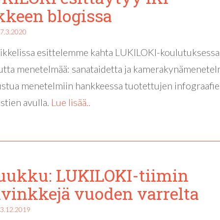
keen blogissa
7.3.2020
tikkelissa esittelemme kahta LUKILOKI-koulutuksessa
llutta menetelmää: sanataidetta ja kamerakynämenetel
ustua menetelmiin hankkeessa tuotettujen infograafie
stien avulla.
Lue lisää..
luukku: LUKILOKI-tiimin
avinkkejä vuoden varrelta
3.12.2019