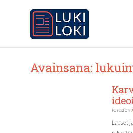
Avainsana:
lukuin
Karv
ideo
Posted on
3
Lapset j
rakentei