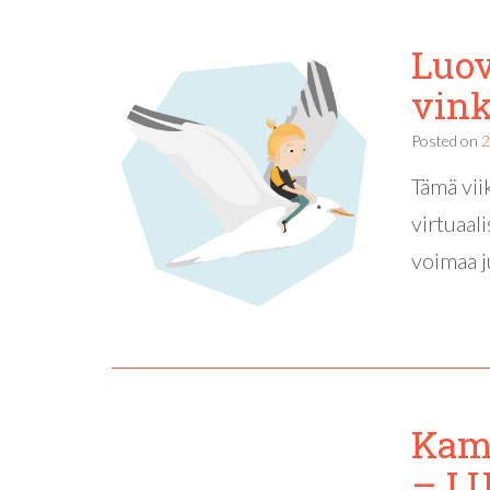
Luov
vink
Posted on
2
Tämä vii
virtuaal
voimaa j
Kame
– LU