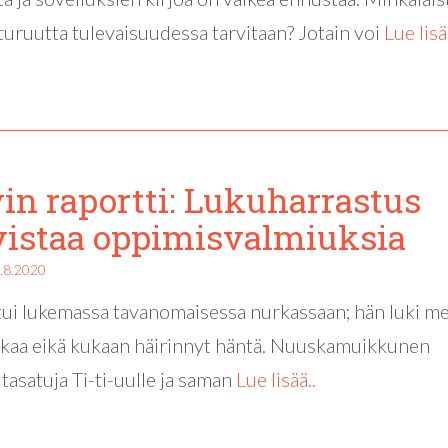
ituruutta tulevaisuudessa tarvitaan? Jotain voi
Lue lisä
in raportti: Lukuharrastus
istaa oppimisvalmiuksia
.8.2020
tui lukemassa tavanomaisessa nurkassaan; hän luki me
ikaa eikä kukaan häirinnyt häntä. Nuuskamuikkunen
iltasatuja Ti-ti-uulle ja saman
Lue lisää..