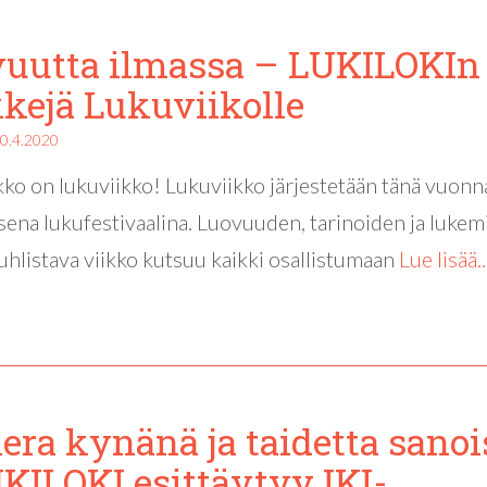
uutta ilmassa – LUKILOKIn
kejä Lukuviikolle
0.4.2020
kko on lukuviikko! Lukuviikko järjestetään tänä vuonn
isena lukufestivaalina. Luovuuden, tarinoiden ja lukem
uhlistava viikko kutsuu kaikki osallistumaan
Lue lisää..
ra kynänä ja taidetta sanoi
KILOKI esittäytyy IKI-