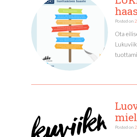
haas
Posted on
2
Ota eili
Lukuviik
tuottami
Luov
miel
Posted on
2