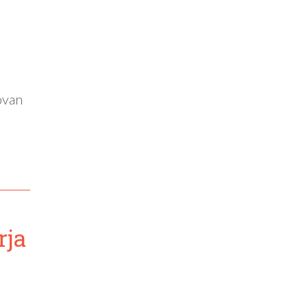
ovan
rja