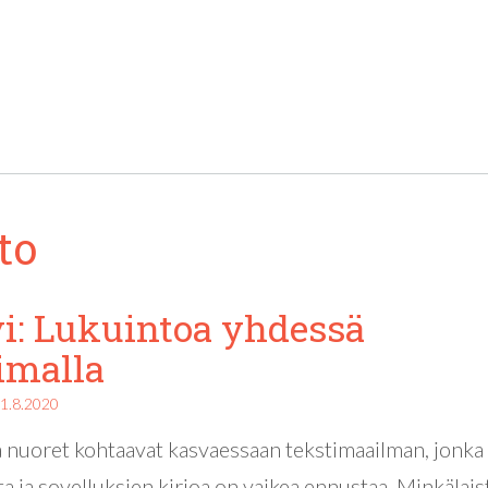
to
i: Lukuintoa yhdessä
imalla
1.8.2020
a nuoret kohtaavat kasvaessaan tekstimaailman, jonka
ta ja sovelluksien kirjoa on vaikea ennustaa. Minkälais