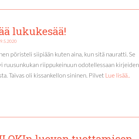
ä lukukesää!
9.5.2020
en pöristeli siipiään kuten aina, kun sitä nauratti. Se
yi ruusunkukan riippukeinuun odotellessaan kirjeiden
ta. Taivas oli kissankellon sininen. Pilvet
Lue lisää..
LOKIn luovan tuottamisen