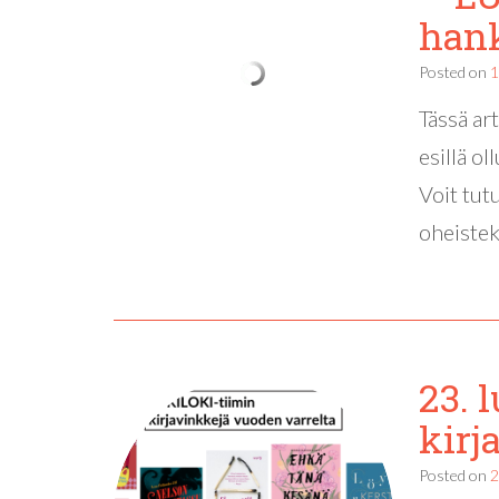
hank
Posted on
1
Tässä ar
esillä o
Voit tut
oheistek
23. 
kirj
Posted on
2