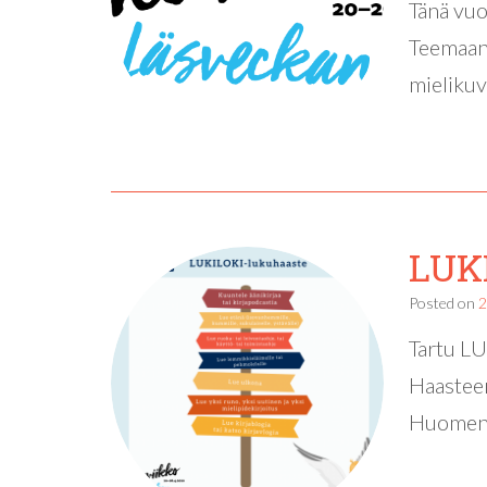
Tänä vuo
Teemaan 
mielikuv
LUK
Posted on
2
Tartu LU
Haasteen
Huomenn