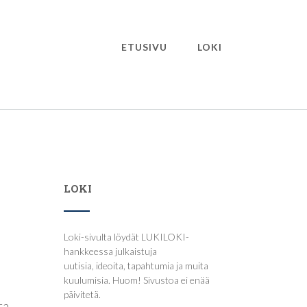
ETUSIVU
LOKI
LOKI
Loki-sivulta löydät LUKILOKI-
hankkeessa julkaistuja
uutisia, ideoita, tapahtumia ja muita
kuulumisia. Huom! Sivustoa ei enää
päivitetä.
ta