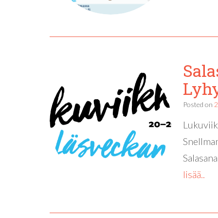
Sala
Lyhy
Posted on
2
Lukuviik
Snellman
Salasana
lisää..