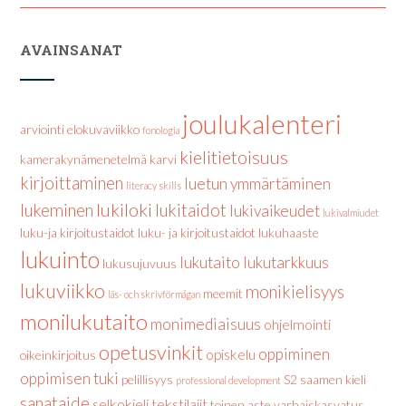
AVAINSANAT
joulukalenteri
arviointi
elokuvaviikko
fonologia
kielitietoisuus
kamerakynämenetelmä
karvi
kirjoittaminen
luetun ymmärtäminen
literacy skills
lukiloki
lukeminen
lukitaidot
lukivaikeudet
lukivalmiudet
luku-ja kirjoitustaidot
luku- ja kirjoitustaidot
lukuhaaste
lukuinto
lukutaito
lukutarkkuus
lukusujuvuus
lukuviikko
monikielisyys
meemit
läs- och skrivförmågan
monilukutaito
monimediaisuus
ohjelmointi
opetusvinkit
oppiminen
opiskelu
oikeinkirjoitus
oppimisen tuki
pelillisyys
S2
saamen kieli
professional development
sanataide
selkokieli
tekstilajit
toinen aste
varhaiskasvatus