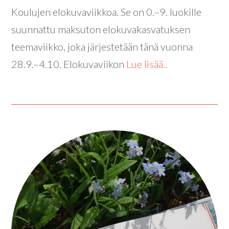
Koulujen elokuvaviikkoa. Se on 0.–9. luokille
suunnattu maksuton elokuvakasvatuksen
teemaviikko, joka järjestetään tänä vuonna
28.9.–4.10. Elokuvaviikon
Lue lisää..