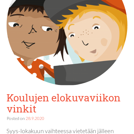
Koulujen elokuvaviikon
vinkit
Posted on
28.9.2020
Syys-lokakuun vaihteessa vietetään jälleen