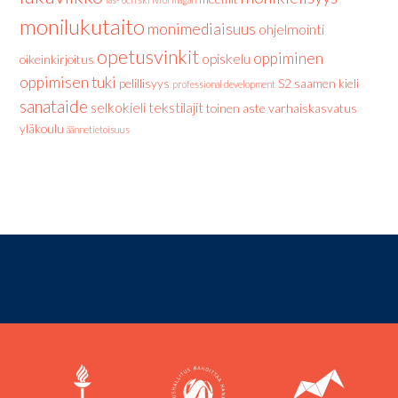
monilukutaito
monimediaisuus
ohjelmointi
opetusvinkit
oppiminen
opiskelu
oikeinkirjoitus
oppimisen tuki
pelillisyys
S2
saamen kieli
professional development
sanataide
selkokieli
tekstilajit
toinen aste
varhaiskasvatus
yläkoulu
äännetietoisuus