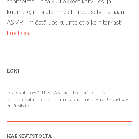
äänitteistä? Laita kuulokkeet korvillesi ja
kuuntele, mitä olemme ehtineet selvittämään
ASMR-ilmiöstä. Jos kuuntelet oikein tarkasti,
Lue lisää..
LOKI
Loki-sivulta löydät LUKILOKI-hankkeessa julkaistuja
uutisia, ideoita, tapahtumia ja muita kuulumisia. Huom! Sivustoa ei
enää päivitetä.
HAE SIVUSTOLTA