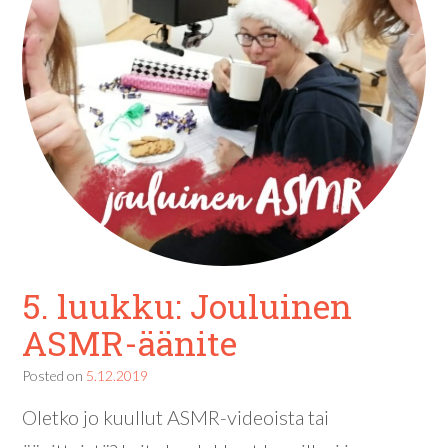
5. luukku: Jouluinen
ASMR-äänite
Posted on
5.12.2019
Oletko jo kuullut ASMR-videoista tai