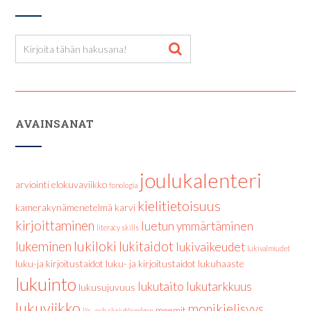
AVAINSANAT
joulukalenteri
arviointi
elokuvaviikko
fonologia
kielitietoisuus
kamerakynämenetelmä
karvi
kirjoittaminen
luetun ymmärtäminen
literacy skills
lukiloki
lukeminen
lukitaidot
lukivaikeudet
lukivalmiudet
luku-ja kirjoitustaidot
luku- ja kirjoitustaidot
lukuhaaste
lukuinto
lukutaito
lukutarkkuus
lukusujuvuus
lukuviikko
monikielisyys
meemit
läs- och skrivförmågan