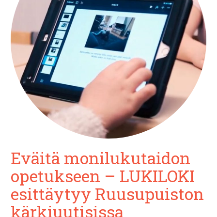
Eväitä monilukutaidon
opetukseen – LUKILOKI
esittäytyy Ruusupuiston
kärkiuutisissa