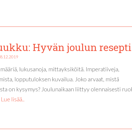
luukku: Hyvän joulun resepti
8.12.2019
 määriä, lukusanoja, mittayksiköitä. Imperatiiveja,
mista, lopputuloksen kuvailua. Joko arvaat, mistä
jista on kysymys? Joulunaikaan liittyy olennaisesti ruo
.
Lue lisää..