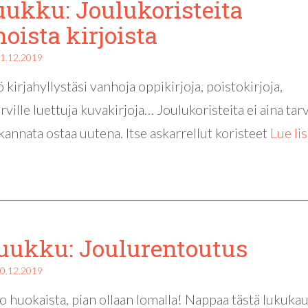
luukku: Joulukoristeita
oista kirjoista
1.12.2019
 kirjahyllystäsi vanhoja oppikirjoja, poistokirjoja,
rville luettuja kuvakirjoja… Joulukoristeita ei aina tar
 kannata ostaa uutena. Itse askarrellut koristeet
Lue lis
luukku: Joulurentoutus
0.12.2019
jo huokaista, pian ollaan lomalla! Nappaa tästä lukuka