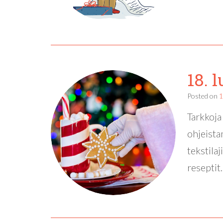
18. 
Posted on
1
Tarkkoja
ohjeista
tekstila
reseptit