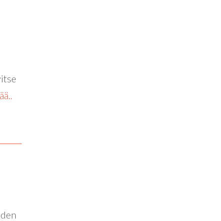
vitse
ää..
uden