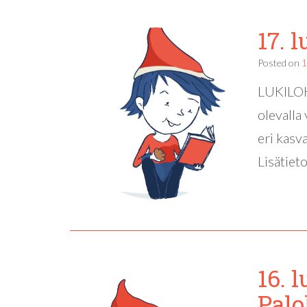
17. 
Posted on
1
LUKILOKI
olevalla
eri kasva
Lisätiet
16. 
Palo