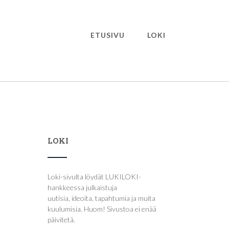
ETUSIVU
LOKI
LOKI
Loki-sivulta löydät LUKILOKI-
hankkeessa julkaistuja
uutisia, ideoita, tapahtumia ja muita
kuulumisia. Huom! Sivustoa ei enää
päivitetä.