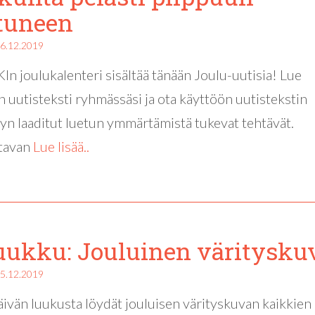
tuneen
6.12.2019
n joulukalenteri sisältää tänään Joulu-uutisia! Lue
n uutisteksti ryhmässäsi ja ota käyttöön uutistekstin
yyn laaditut luetun ymmärtämistä tukevat tehtävät.
ttavan
Lue lisää..
luukku: Jouluinen väritysku
5.12.2019
ivän luukusta löydät jouluisen värityskuvan kaikkien