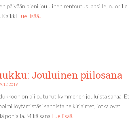
en päivään pieni jouluinen rentoutus lapsille, nuorille 
. Kaikki
Lue lisää..
luukku: Jouluinen piilosana
9.12.2019
ukkoon on piiloutunut kymmenen jouluista sanaa. Et
 poimi löytämistäsi sanoista ne kirjaimet, jotka ovat
llä pohjalla. Mikä sana
Lue lisää..