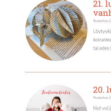
21. 
vanh
Posted on
2
Löytyykö
koiranko
tai edes
20. 
Posted on
2
Nyt voi 