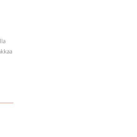
lla
nkkaa