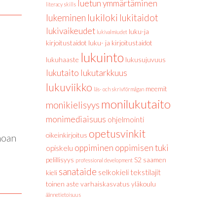
luetun ymmärtäminen
literacy skills
lukiloki
lukeminen
lukitaidot
lukivaikeudet
luku-ja
lukivalmiudet
kirjoitustaidot
luku- ja kirjoitustaidot
lukuinto
lukuhaaste
lukusujuvuus
lukutaito
lukutarkkuus
lukuviikko
meemit
läs- och skrivförmågan
monilukutaito
monikielisyys
monimediaisuus
ohjelmointi
opetusvinkit
oikeinkirjoitus
noan
oppiminen
oppimisen tuki
opiskelu
pelillisyys
S2
saamen
professional development
sanataide
selkokieli
tekstilajit
kieli
toinen aste
varhaiskasvatus
yläkoulu
äännetietoisuus