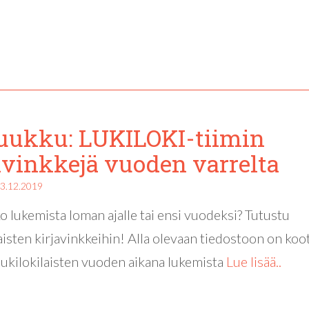
luukku: LUKILOKI-tiimin
avinkkejä vuoden varrelta
3.12.2019
o lukemista loman ajalle tai ensi vuodeksi? Tutustu
laisten kirjavinkkeihin! Alla olevaan tiedostoon on koo
lukilokilaisten vuoden aikana lukemista
Lue lisää..