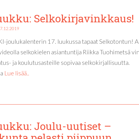
luukku: Selkokirjavinkkaus!
7.12.2019
-joulukalenterin 17. luukussa tapaat Selkotontun! A
 videolla selkokielen asiantuntija Riikka Tuohimetsä vi
tus- ja koulutusasteille sopivaa selkokirjallisuutta.
oa
Lue lisää..
luukku: Joulu-uutiset –
kunta pelasti piippuun