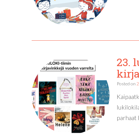
23. 
kirj
Posted on
2
Kaipaatk
lukiloki
parhaat 