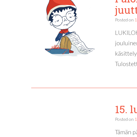
juut
Posted on
1
LUKILOKI
jouluine
käsittel
Tuloste
15. 
Posted on
1
Tämän pä