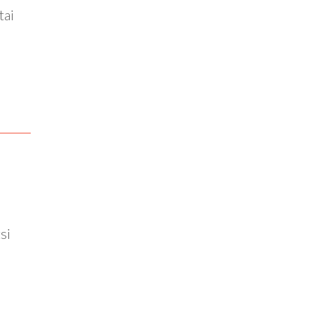
tai
si