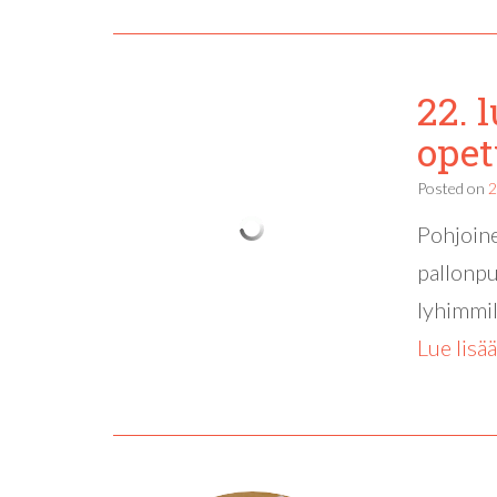
22. 
opet
Posted on
2
Pohjoine
pallonpu
lyhimmil
Lue lisää