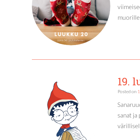
viimeise
muorille
19. 
Posted on
1
Sanaruud
sanat ja
värillise