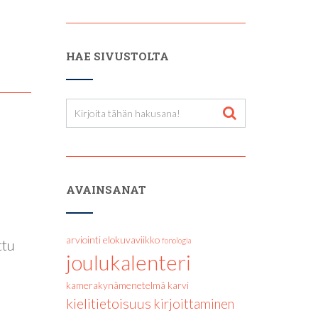
HAE SIVUSTOLTA
AVAINSANAT
arviointi
elokuvaviikko
fonologia
ttu
joulukalenteri
kamerakynämenetelmä
karvi
kielitietoisuus
kirjoittaminen