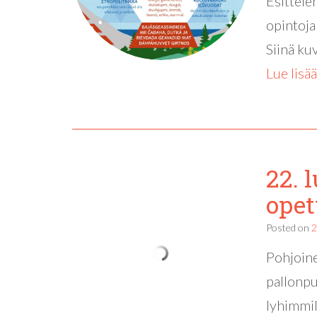
Esittele
opintoja
Siinä ku
Lue lisää
22. 
opet
Posted on
2
Pohjoine
pallonpu
lyhimmil