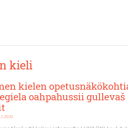
 kieli
en kielen opetusnäkökohtia
giela oahpahussii gullevaš
it
.5.2020