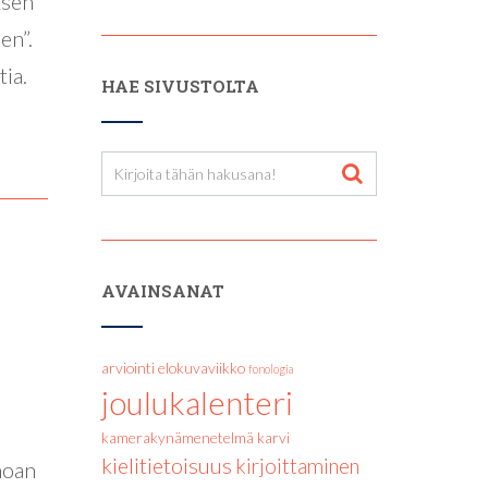
ksen
en”.
ia.
HAE SIVUSTOLTA
AVAINSANAT
arviointi
elokuvaviikko
fonologia
joulukalenteri
kamerakynämenetelmä
karvi
kielitietoisuus
kirjoittaminen
noan