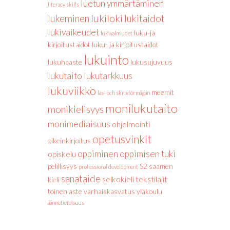
luetun ymmärtäminen
literacy skills
lukiloki
lukeminen
lukitaidot
lukivaikeudet
luku-ja
lukivalmiudet
kirjoitustaidot
luku- ja kirjoitustaidot
lukuinto
lukuhaaste
lukusujuvuus
lukutaito
lukutarkkuus
lukuviikko
meemit
läs- och skrivförmågan
monilukutaito
monikielisyys
monimediaisuus
ohjelmointi
opetusvinkit
oikeinkirjoitus
oppiminen
oppimisen tuki
opiskelu
pelillisyys
S2
saamen
professional development
sanataide
selkokieli
tekstilajit
kieli
toinen aste
varhaiskasvatus
yläkoulu
äännetietoisuus