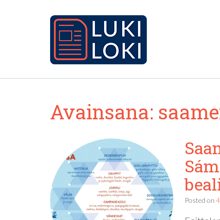
Avainsana:
saamen
Saam
Sáme
beal
Posted on
4