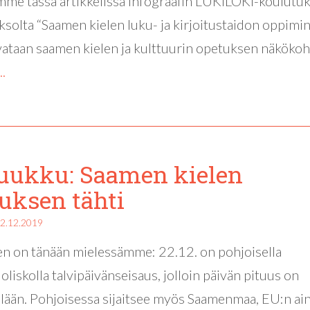
mme tässä artikkelissa infograafin LUKILOKI-koulutu
ksolta “Saamen kielen luku- ja kirjoitustaidon oppimin
vataan saamen kielen ja kulttuurin opetuksen näkökoht
..
luukku: Saamen kielen
uksen tähti
2.12.2019
n on tänään mielessämme: 22.12. on pohjoisella
oliskolla talvipäivänseisaus, jolloin päivän pituus on
lään. Pohjoisessa sijaitsee myös Saamenmaa, EU:n ai