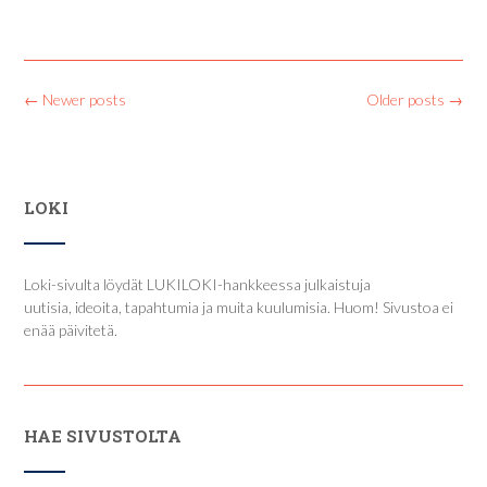
Posts
←
Newer posts
Older posts
→
navigation
LOKI
Loki-sivulta löydät LUKILOKI-hankkeessa julkaistuja
uutisia, ideoita, tapahtumia ja muita kuulumisia. Huom! Sivustoa ei
enää päivitetä.
HAE SIVUSTOLTA