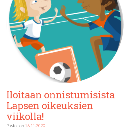
Iloitaan onnistumisista
Lapsen oikeuksien
viikolla!
Posted on
16.11.2020