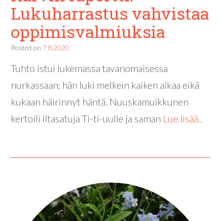
Lukuharrastus vahvistaa
oppimisvalmiuksia
Posted on
7.8.2020
Tuhto istui lukemassa tavanomaisessa
nurkassaan; hän luki melkein kaiken aikaa eikä
kukaan häirinnyt häntä. Nuuskamuikkunen
kertoili iltasatuja Ti-ti-uulle ja saman
Lue lisää..