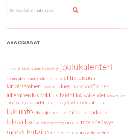
AVAINSANAT
joulukalenteri
arviointi
elokuvaviikko
fonologia
kielitietoisuus
kamerakynämenetelmä
karvi
kirjoittaminen
luetun ymmärtäminen
literacy skills
lukiloki
lukeminen
lukitaidot
lukivaikeudet
lukivalmiudet
luku-ja kirjoitustaidot
luku- ja kirjoitustaidot
lukuhaaste
lukuinto
lukutaito
lukutarkkuus
lukusujuvuus
lukuviikko
monikielisyys
meemit
läs- och skrivförmågan
monilukutaito
monimediaisuus
ohjelmointi