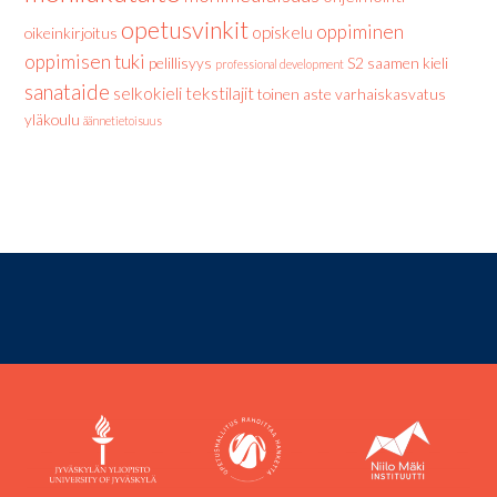
opetusvinkit
oppiminen
opiskelu
oikeinkirjoitus
oppimisen tuki
pelillisyys
S2
saamen kieli
professional development
sanataide
selkokieli
tekstilajit
toinen aste
varhaiskasvatus
yläkoulu
äännetietoisuus